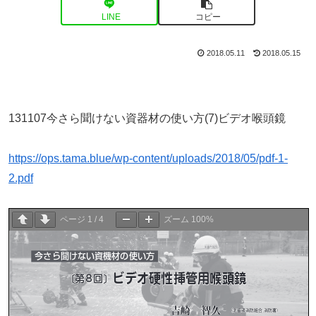
LINE
コピー
2018.05.11
2018.05.15
131107今さら聞けない資器材の使い方(7)ビデオ喉頭鏡
https://ops.tama.blue/wp-content/uploads/2018/05/pdf-1-
2.pdf
ページ
1
/
4
ズーム
100%