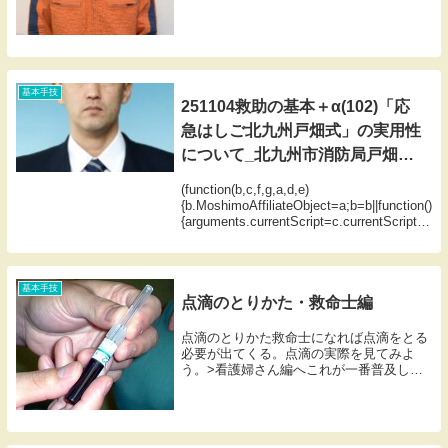
防署 特別救助隊出身地 岐阜県安...
基本手技
251104救助の基本＋α(102)「応
急はしご北九州戸畑式」の実用性
について_北九州市消防局戸畑消
防署_田中英樹
(function(b,c,f,g,a,d,e)
{b.MoshimoAffiliateObject=a;b=b||function()
{arguments.currentScript=c.currentScript||c
.scripts;(...
基本手技
点滴のとりかた・救命士編
点滴のとりかた救命士になれば点滴をとる
必要が出てくる。点滴の実際を見てみよ
う。>看護婦さん編へこれが一番普及して
いるテルモの「サーフロー」22ゲージ針。
(function(b,c,f,g,a,d,e)
{b.MoshimoAffiliateO...