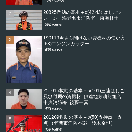
1287 views
20325救助の基本＋α(42,43) はしごク
レーン 海老名市消防署 東海林圭一
892 views
190119今さら聞けない資機材の使い方
(68)エンジンカッター
438 views
251015救助の基本＋α(101)三連はしご
及び付属の資機材_伊達地方消防組合
中央消防署_後藤一真
423 views
201209救助の基本＋α(50)支持点・支
点 （笠間市消防本部 鈴木裕也）
409 views