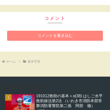
コメント
コメントを書き込む
ホーム
基本手技
7日間の人気記事
191012救助の基本＋α(38) はしご水平
救助操法第2法 （いわき市消防本部常
磐消防署警防第二係 阿部 徹）