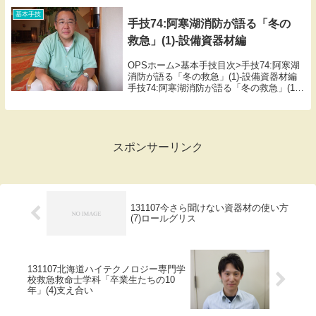
基本手技
手技74:阿寒湖消防が語る「冬の
救急」(1)-設備資器材編
OPSホーム>基本手技目次>手技74:阿寒湖
消防が語る「冬の救急」(1)-設備資器材編
手技74:阿寒湖消防が語る「冬の救急」(1)-
設備資器材編阿寒湖消防が語る「冬の救
急」(0)-総論 (1)-設備資器材編 (2)-症例
編講師沼田一成釧路市...
スポンサーリンク
131107今さら聞けない資器材の使い方
(7)ロールグリス
131107北海道ハイテクノロジー専門学
校救急救命士学科「卒業生たちの10
年」(4)支え合い