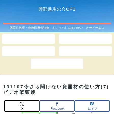
興部進歩の会OPS
病院前救護・救急医療勉強会 おこっぺしんぽのかい オーピーエス
ホーム
OPSとは
このサイトは
記事一覧
お問い合わせ
131107今さら聞けない資器材の使い方(7)
ビデオ喉頭鏡
X
Facebook
はてブ