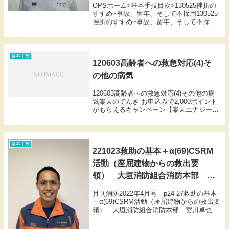
OPSホーム>基本手技目次>130525挫折の
すすめ~事故、留年、そして不採用130525
挫折のすすめ~事故、留年、そして不採用
月刊消防のご購読はこちらから130525挫折
のすすめ~事故、留年、そして不採用氏名:
井上裕文(いのうえひろふみ)...
基本手技
120603高齢者への救急対応(4)そ
の他の病気
120603高齢者への救急対応(4)その他の病
気楽天のでんき お申込みで2,000ポイント
がもらえるキャンペーン【楽天エナジー】
自由な色のカッティングシート
基本手技
221023救助の基本＋α(69)CSRM
活動（座屈建物からの救出要
領） 大垣消防組合消防本部 宮
川卓也
月刊消防2022年4月号 p24-27救助の基本
＋α(69)CSRM活動（座屈建物からの救出要
領） 大垣消防組合消防本部 宮川卓也 著
者氏名 宮川 卓也（みやがわ たく
や）所属 大垣消防組合消防本部 中消