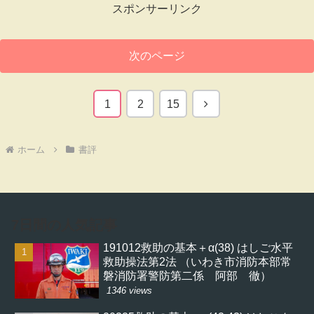
スポンサーリンク
次のページ
次
1
2
15
へ
ホーム
書評
7日間の人気記事
191012救助の基本＋α(38) はしご水平
救助操法第2法 （いわき市消防本部常
磐消防署警防第二係 阿部 徹）
1346 views