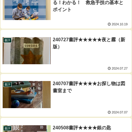
る！わかる！ 救急手技の基本と
ポイント
2024.10.19
240727書評★★★★★夜と霧（新
書評
版）
2024.07.27
240707書評★★★★お探し物は図
書評
書室まで
2024.07.07
240508書評★★★★銀の匙
書評