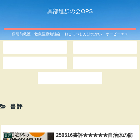
興部進歩の会OPS
病院前救護・救急医療勉強会 おこっぺしんぽのかい オーピーエス
ホーム
OPSとは
このサイトは
記事一覧
お問い合わせ
書評
250516書評★★★★★自治体の防
書評