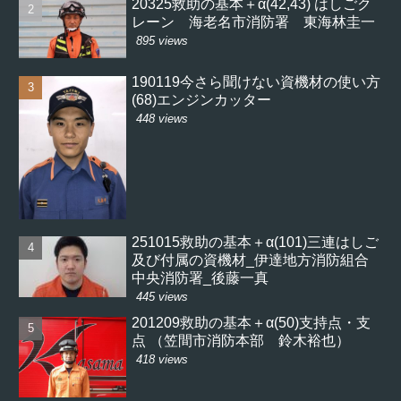
20325救助の基本＋α(42,43) はしごク
レーン 海老名市消防署 東海林圭一
895 views
190119今さら聞けない資機材の使い方
(68)エンジンカッター
448 views
251015救助の基本＋α(101)三連はしご
及び付属の資機材_伊達地方消防組合
中央消防署_後藤一真
445 views
201209救助の基本＋α(50)支持点・支
点 （笠間市消防本部 鈴木裕也）
418 views