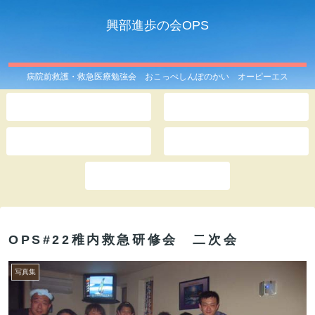
興部進歩の会OPS
病院前救護・救急医療勉強会 おこっぺしんぽのかい オーピーエス
ホーム
OPSとは
このサイトは
記事一覧
お問い合わせ
OPS#22稚内救急研修会 二次会
写真集