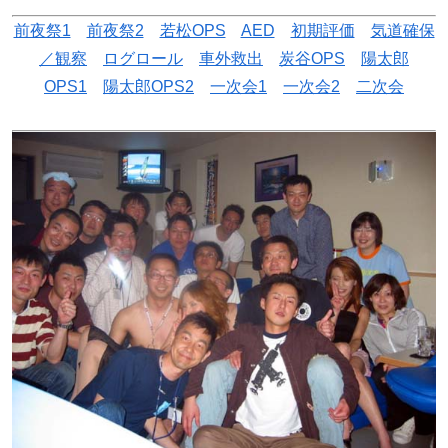
前夜祭1
前夜祭2
若松OPS
AED
初期評価
気道確保
／観察
ログロール
車外救出
炭谷OPS
陽太郎
OPS1
陽太郎OPS2
一次会1
一次会2
二次会