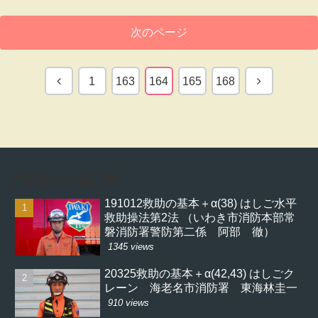
次のページ
前
次
1
163
164
165
168
へ
へ
7日間の人気記事
191012救助の基本＋α(38) はしご水平
救助操法第2法 （いわき市消防本部常
磐消防署警防第二係 阿部 徹）
1345 views
20325救助の基本＋α(42,43) はしごク
レーン 海老名市消防署 東海林圭一
910 views