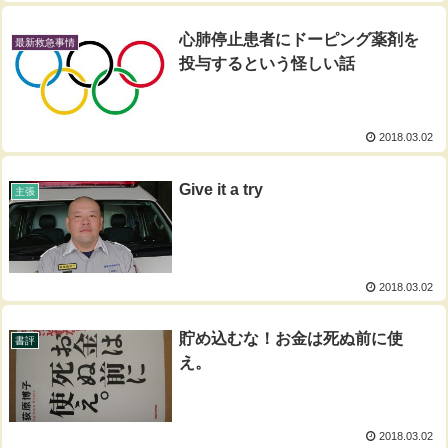
心肺停止患者にドーピング薬剤を
最新救急事情
投与するという怪しい話
2018.03.02
Give it a try
主張
2018.03.02
貯め込むな！お金は死ぬ前に使
書評
え。
2018.03.02