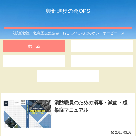
興部進歩の会OPS
病院前救護・救急医療勉強会 おこっぺしんぽのかい オーピーエス
ホーム
OPSとは
このサイトは
記事一覧
お問い合わせ
消防職員のための消毒・滅菌・感
本
染症マニュアル
2018.03.02