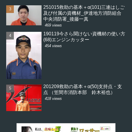
251015救助の基本＋α(101)三連はしご
及び付属の資機材_伊達地方消防組合
中央消防署_後藤一真
469 views
190119今さら聞けない資機材の使い方
(68)エンジンカッター
454 views
201209救助の基本＋α(50)支持点・支
点 （笠間市消防本部 鈴木裕也）
418 views