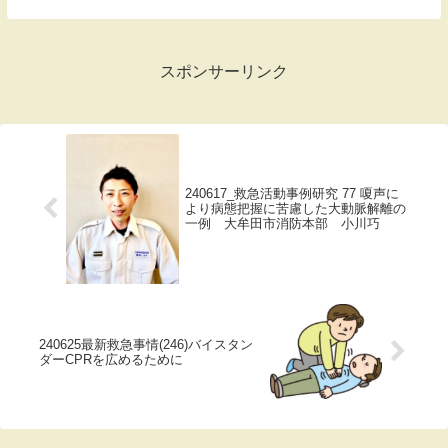
呼吸疾患が含まれる。肺気腫で風邪を引い
て急激に呼吸が苦しくなった場合にも効果
がある...
スポンサーリンク
240617_救急活動事例研究 77 嗄声に
より病態把握に苦慮した大動脈解離の
一例 大牟田市消防本部 小川巧
240625最新救急事情(246)バイスタン
ダーCPRを広めるために