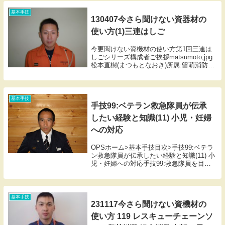
使い方(45)経口エア...
基本手技
130407今さら聞けない資器材の
使い方(1)三連はしご
今更聞けない資機材の使い方第1回三連は
しごシリーズ構成者ご挨拶matsumoto,jpg
松本直樹(まつもとなおき)所属:留萌消防組
合消防署 出身:留萌市 消防士拝命:昭和62
年4月 救命士合格:平成11年11月(東京研修
所第16期) 趣味日...
基本手技
手技99:ベテラン救急隊員が伝承
したい経験と知識(11) 小児・妊婦
への対応
OPSホーム>基本手技目次>手技99:ベテラ
ン救急隊員が伝承したい経験と知識(11) 小
児・妊婦への対応手技99:救急隊員を目指
す初任科生へ第11回小児・妊婦への対応今
月の先輩プロフィール朝倉 一郎（あさくら
いちろう）熊本市消防局 中央消...
基本手技
231117今さら聞けない資機材の
使い方 119 レスキューチェーンソ