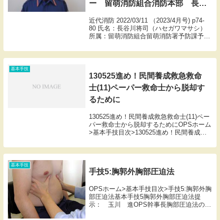
ー 留萌消防組合消防本部 長谷
川将司
近代消防 2022/03/11 （2023/4月号) p74-
80 氏名：長谷川将司（ハセガワマサシ）
所属：留萌消防組合留萌消防署予防課予防
係出身地：北海道留萌市年齢：26歳消防士
拝命：平成27年4月1日趣味：野球、車、ア
ウトドア(func...
基本手技
130525進め！民間養成救急救命
士(11)ペーパー救命士から脱却す
るために
130525進め！民間養成救急救命士(11)ペー
パー救命士から脱却するためにOPSホーム
>基本手技目次>130525進め！民間養成救
急救命士(11)ペーパー救命士から脱却する
ために130525進め！民間養成救急救命士
(11)ペーパー救命士か...
基本手技
手技5:胸郭外胸部圧迫法
OPSホーム>基本手技目次>手技5:胸郭外胸
部圧迫法基本手技5胸郭外胸部圧迫法提
示： 玉川 進OPS幹事長胸部圧迫法の適
応は喘息患者はもとより急性・慢性閉塞性