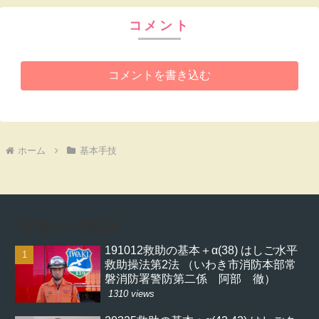
コメント
コメントを書き込む
ホーム
基本手技
7日間の人気記事
191012救助の基本＋α(38) はしご水平
救助操法第2法 （いわき市消防本部常
磐消防署警防第二係 阿部 徹）
1310 views