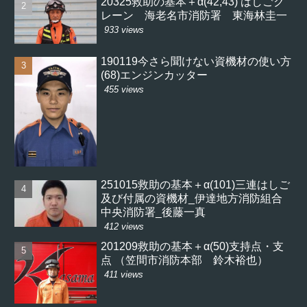
20325救助の基本＋α(42,43) はしごク
レーン 海老名市消防署 東海林圭一
933 views
190119今さら聞けない資機材の使い方
(68)エンジンカッター
455 views
251015救助の基本＋α(101)三連はしご
及び付属の資機材_伊達地方消防組合
中央消防署_後藤一真
412 views
201209救助の基本＋α(50)支持点・支
点 （笠間市消防本部 鈴木裕也）
411 views