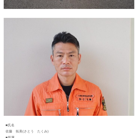
■氏名
佐藤 拓美(さとう たくみ)
■所属