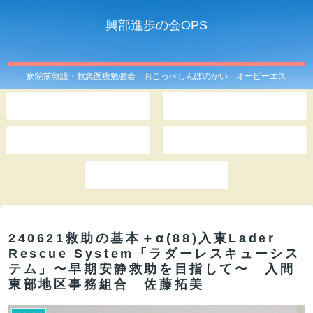
興部進歩の会OPS
病院前救護・救急医療勉強会 おこっぺしんぽのかい オーピーエス
ホーム
OPSとは
このサイトは
記事一覧
お問い合わせ
240621救助の基本＋α(88)入東Lader
Rescue System「ラダーレスキューシス
テム」〜早期安静救助を目指して〜 入間
東部地区事務組合 佐藤拓美