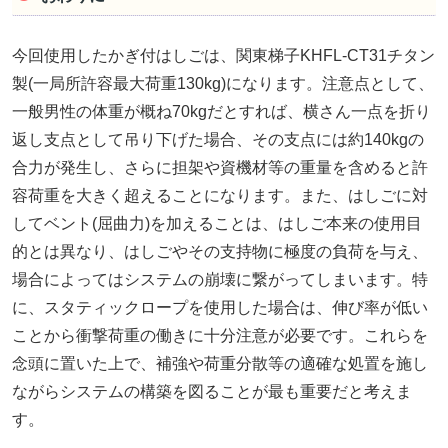
今回使用したかぎ付はしごは、関東梯子KHFL-CT31チタン
製(一局所許容最大荷重130kg)になります。注意点として、
一般男性の体重が概ね70kgだとすれば、横さん一点を折り
返し支点として吊り下げた場合、その支点には約140kgの
合力が発生し、さらに担架や資機材等の重量を含めると許
容荷重を大きく超えることになります。また、はしごに対
してベント(屈曲力)を加えることは、はしご本来の使用目
的とは異なり、はしごやその支持物に極度の負荷を与え、
場合によってはシステムの崩壊に繋がってしまいます。特
に、スタティックロープを使用した場合は、伸び率が低い
ことから衝撃荷重の働きに十分注意が必要です。これらを
念頭に置いた上で、補強や荷重分散等の適確な処置を施し
ながらシステムの構築を図ることが最も重要だと考えま
す。