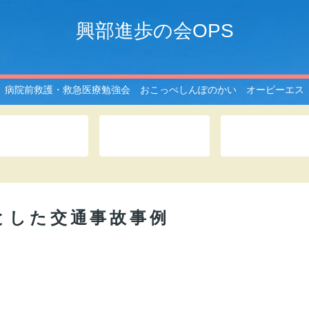
興部進歩の会OPS
病院前救護・救急医療勉強会 おこっぺしんぽのかい オーピーエス
OPSとは
このサイトは
記事一覧
とした交通事故事例