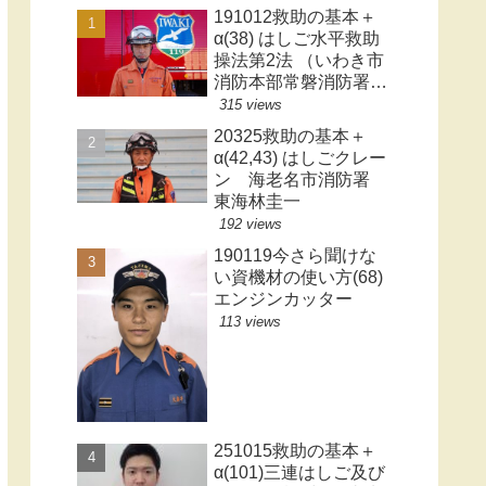
191012救助の基本＋
α(38) はしご水平救助
操法第2法 （いわき市
消防本部常磐消防署警
防第二係 阿部 徹）
315 views
20325救助の基本＋
α(42,43) はしごクレー
ン 海老名市消防署
東海林圭一
192 views
190119今さら聞けな
い資機材の使い方(68)
エンジンカッター
113 views
251015救助の基本＋
α(101)三連はしご及び