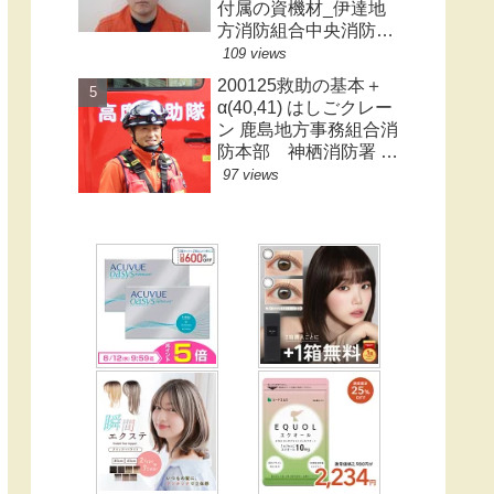
付属の資機材_伊達地
方消防組合中央消防署
_後藤一真
109 views
200125救助の基本＋
α(40,41) はしごクレー
ン 鹿島地方事務組合消
防本部 神栖消防署
警防グループ 高木源
97 views
史