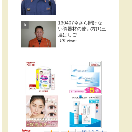
130407今さら聞けな
い資器材の使い方(1)三
連はしご
101 views