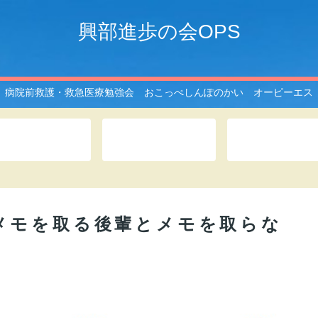
興部進歩の会OPS
病院前救護・救急医療勉強会 おこっぺしんぽのかい オーピーエス
OPSとは
このサイトは
記事一覧
9)メモを取る後輩とメモを取らな