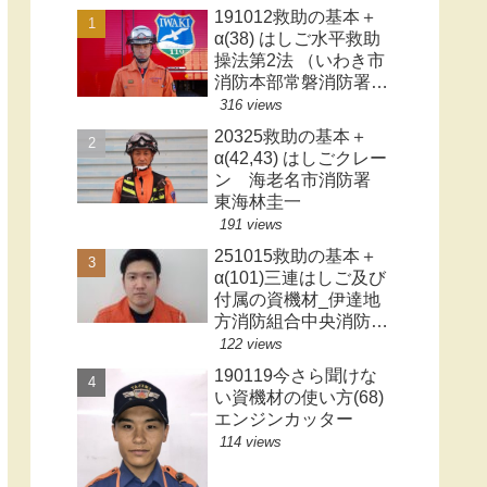
191012救助の基本＋
α(38) はしご水平救助
操法第2法 （いわき市
消防本部常磐消防署警
防第二係 阿部 徹）
316 views
20325救助の基本＋
α(42,43) はしごクレー
ン 海老名市消防署
東海林圭一
191 views
251015救助の基本＋
α(101)三連はしご及び
付属の資機材_伊達地
方消防組合中央消防署
_後藤一真
122 views
190119今さら聞けな
い資機材の使い方(68)
エンジンカッター
114 views