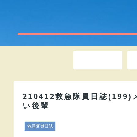
ホーム
210412救急隊員日誌(19
い後輩
救急隊員日誌