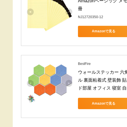
Amazonベーシック メモ
冊
NJ12720350-12
Amazonで見る
BestFire
ウォールステッカー 六角
ル 裏面粘着式 壁装飾 貼
ド部屋 オフィス 寝室 自
Amazonで見る