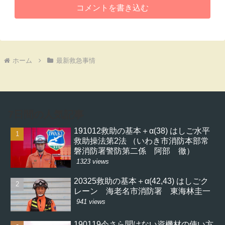
コメントを書き込む
ホーム
最新救急事情
7日間の人気記事
191012救助の基本＋α(38) はしご水平
救助操法第2法 （いわき市消防本部常
磐消防署警防第二係 阿部 徹）
1323 views
20325救助の基本＋α(42,43) はしごク
レーン 海老名市消防署 東海林圭一
941 views
190119今さら聞けない資機材の使い方