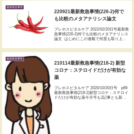
われているドローン。ニュ...
最新救急事情
220921最新救急事情(226-2)何で
も比較のメタアナリシス論文
プレホスピタルケア 2022/02/20日号最新救
急事情(226-2)何でも比較のメタアナリシス
論文 はじめにこの連載で何度も取り上げ
ているメタアナリシス論文。過去の論文を
集めて融合させ、一つの結論を導くもので
ある。さまざまな論文が出てい...
最新救急事情
210114最新救急事情(218-2) 新型
コロナ：ステロイドだけが有効な
薬
プレホスピタルケア 2020/10/20日号 p89
最新救急事情(218-2)新型コロナ：ステロイ
ドだけが有効な薬今月号も2記事とも新型
コロナ関連である。世の中新型コロナを中
心に回っているので容赦していただきた
い。なにせ、一般市民の心肺蘇生...