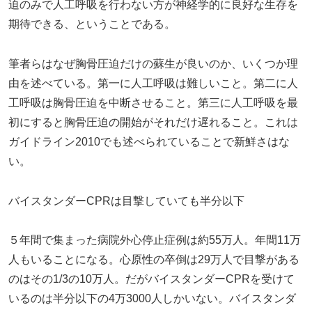
迫のみで人工呼吸を行わない方が神経学的に良好な生存を
期待できる、ということである。
筆者らはなぜ胸骨圧迫だけの蘇生が良いのか、いくつか理
由を述べている。第一に人工呼吸は難しいこと。第二に人
工呼吸は胸骨圧迫を中断させること。第三に人工呼吸を最
初にすると胸骨圧迫の開始がそれだけ遅れること。これは
ガイドライン2010でも述べられていることで新鮮さはな
い。
バイスタンダーCPRは目撃していても半分以下
５年間で集まった病院外心停止症例は約55万人。年間11万
人もいることになる。心原性の卒倒は29万人で目撃がある
のはその1/3の10万人。だがバイスタンダーCPRを受けて
いるのは半分以下の4万3000人しかいない。バイスタンダ