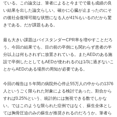
ている。この論文は、筆者によると今までで最も成績の良
い結果を出した論文らしい。確かに心臓が止まったのにそ
の後社会復帰可能な状態になる人が41%もいるのだから驚
きである。だが課題もある。
最も大きい課題はバイスタンダーCPR率を増やすことだろ
う。今回の結果でも、目の前の卒倒にも関わらず患者の半
分以上は何もされずに放置されている。またAEDのある施
設で卒倒したとしてもAEDが使われるのは1/3に過ぎないこ
とからAEDのある場所の周知が必要である。
今回の報告は５年間の病院外心停止55万人の中からの1376
人というごく限られた対象による検討であった。割合から
すれば0.25%という、統計的には無視できる数でしかな
い。ではこのような限られた症例ではなく、蘇生全体とし
ては胸骨圧迫のみの蘇生が推奨されるのだろうか。筆者ら