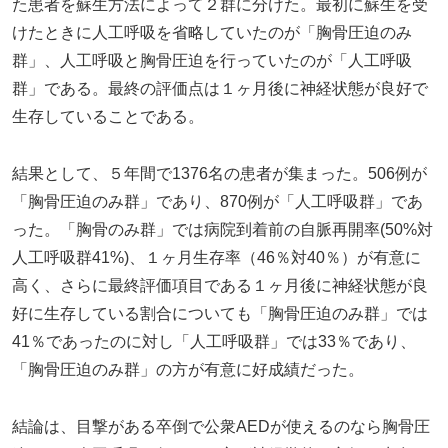
た患者を蘇生方法によって２群に分けた。最初に蘇生を受
けたときに人工呼吸を省略していたのが「胸骨圧迫のみ
群」、人工呼吸と胸骨圧迫を行っていたのが「人工呼吸
群」である。最終の評価点は１ヶ月後に神経状態が良好で
生存していることである。
結果として、５年間で1376名の患者が集まった。506例が
「胸骨圧迫のみ群」であり、870例が「人工呼吸群」であ
った。「胸骨のみ群」では病院到着前の自脈再開率(50%対
人工呼吸群41%)、１ヶ月生存率（46％対40％）が有意に
高く、さらに最終評価項目である１ヶ月後に神経状態が良
好に生存している割合についても「胸骨圧迫のみ群」では
41％であったのに対し「人工呼吸群」では33％であり、
「胸骨圧迫のみ群」の方が有意に好成績だった。
結論は、目撃がある卒倒で公衆AEDが使えるのなら胸骨圧