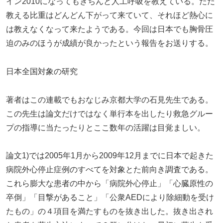
イン2010になってもきちんと人工呼吸を教えている。ただ
教える比重はどんどん下がって来ていて、それほど熱心に
は教えなくなって来たようである。今回は日本でも胸骨圧
迫のみのほうが成績が良かったという報告をお送りする。
日本全国対象の研究
著者はこの連載でもおなじみ京都大学の石見先生である。
この先生は論文だけではなく単行本を出したり救急グルー
プの指導に当たったりとここ数年の活躍は目覚ましい。
論文1)では2005年1月から2009年12月までに日本で起きた
病院外心停止症例のすべてを対象とた前向き調査である。
これら膨大な患者の中から「病院外心停止」「心臓原性の
卒倒」「目撃があること」「公衆AEDにより除細動を受け
たもの」の４項目を満たすものを抜き出した。抜き出され