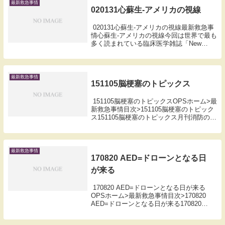
最新救急事情
020131心蘇生-アメリカの視線
020131心蘇生-アメリカの視線最新救急事
情心蘇生-アメリカの視線今回は世界で最も
多く読まれている臨床医学雑誌「New
England Journal of Medicine」から心蘇生
についての総説を紹介する。なんでもでき
るアメリカ...
最新救急事情
151105脳梗塞のトピックス
151105脳梗塞のトピックスOPSホーム>最
新救急事情目次>151105脳梗塞のトピック
ス151105脳梗塞のトピックス月刊消防のご
購読はこちらから脳梗塞では一刻も早く病
院を受診しましょうというテレビコマーシ
ャルを見かける。脳梗塞治療...
最新救急事情
170820 AED=ドローンとなる日
が来る
170820 AED=ドローンとなる日が来る
OPSホーム>最新救急事情目次>170820
AED=ドローンとなる日が来る170820
AED=ドローンとなる日が来る月刊消防の
ご購読はこちらから今や多くの事業所で使