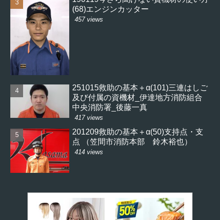
(68)エンジンカッター
457 views
251015救助の基本＋α(101)三連はしご
及び付属の資機材_伊達地方消防組合
中央消防署_後藤一真
417 views
201209救助の基本＋α(50)支持点・支
点 （笠間市消防本部 鈴木裕也）
414 views