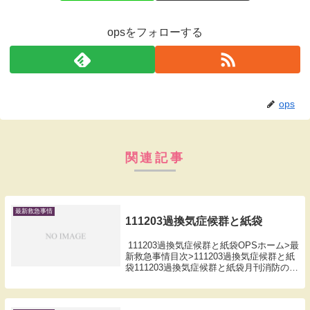
opsをフォローする
ops
関連記事
最新救急事情
111203過換気症候群と紙袋
111203過換気症候群と紙袋OPSホーム>最
新救急事情目次>111203過換気症候群と紙
袋111203過換気症候群と紙袋月刊消防のご
購読はこちらから最新事情過換気症候群と
紙袋 一昨年から私は養護の先生方の講演
会に呼ばれるようになった。...