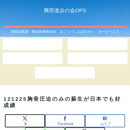
興部進歩の会OPS
病院前救護・救急医療勉強会 おこっぺしんぽのかい オーピーエス
ホーム
OPSとは
このサイトは
記事一覧
お問い合わせ
121225胸骨圧迫のみの蘇生が日本でも好
成績
X
Facebook
はてブ